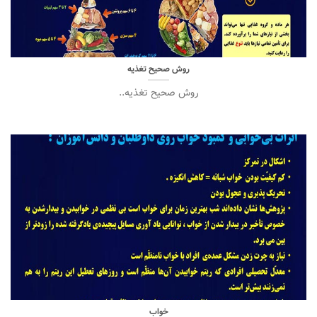
روش صحیح تغذیه
روش صحیح تغذیه..
خواب